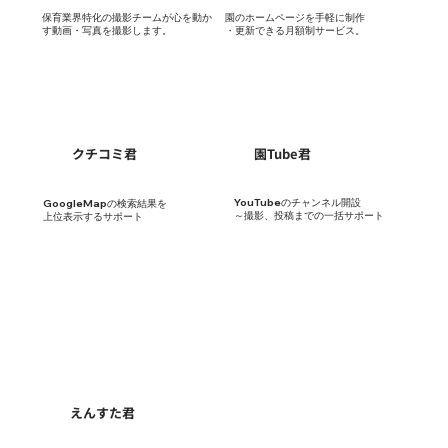
保育業界特化の撮影チームが心を動か
園のホームページを手軽に制作
す動画・写真を撮影します。
・更新できる月額制サービス。
​クチコミ君
園Tube君
YouTubeのチャンネル開設
GoogleMapの検索結果を
～撮影、投稿までの一括サポート
上位表示するサポート
えんすた君