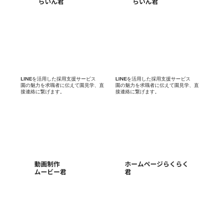
​らいん君
​らいん君
LINEを活用した採用支援サービス
LINEを活用した採用支援サービス
園の魅力を求職者に伝えて園見学、直
​園の魅力を求職者に伝えて園見学、直
接連絡に繋げます。
接連絡に繋げます。
日本保育協会青年部
動画制作
​ホームページらくらく
​ムービー君
君