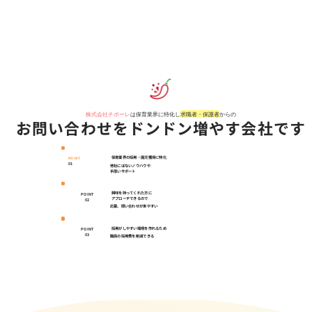
株式会社チポーレ
は保育業界に特化し
​求職者・保護者
からの
お問い合わせをドンドン増やす会社です​​
保育業界の採用・園児獲得に特化
POINT
01
他社にはないノウハウや
手厚いサポート
興味を持ってくれた方に
POINT
アプローチできるので
02
応募、問い合わせが来やすい
採用がしやすい環境を作れるため
POINT
03
職員の採用費を削減できる