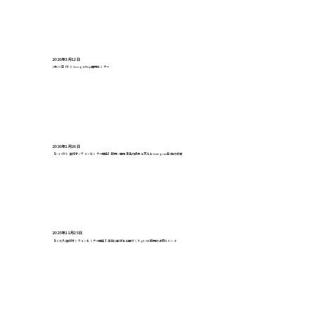
2026年3月12日
3月25日（水）GoogleMap運用セミナー
2026年1月26日
【2/4（水）無料オンラインセミナー開催】採用・園児募集の成果を変えるInstagram戦略の本質
2025年11月25日
【12/9(火)無料オンラインセミナー開催】学生に選ばれる園づくりとSNS採用の最新トレンド