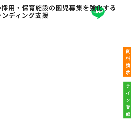
士の採用・保育施設の園児募集を強化する
ランディング支援
資
料
請
求
ラ
イ
ン
登
録