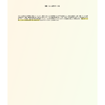
役職：らいん君サポート係
チポーレ創業前から保育業界で活動していましたが、当時から耳にしたのが保育業界での人材不足の問題でした。施設の経営者は、経営・営業・サービス提供
の激務の中で、採用・園児募集活動にも取り組まなければいけない。それが原因で採用が上手くいかず、仕方なく多額の紹介料を支払って人材を確保しなけれ
ばいけない。その結果、多額の紹介料が経営を圧迫してしまう。これでは本末転倒です。私たちチポーレは経営者の右腕として採用を支援し、
貴園の想いに共
感した人材からの直接の応募が集まる仕組み創り
を全力でサポートすることをお約束します。