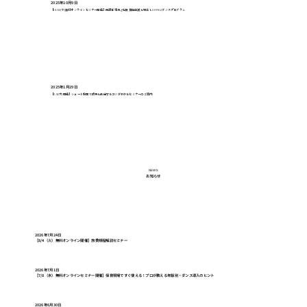
2025年10月9日
【10/22(水)無料オンラインセミナー開催】保護者満足と職員負担軽減を両立！JOYKUダンスプログラム
2025年1月29日
【2/6(木)開催】ショート動画で成果を創出するコツがわかるセミナーのご案内
NEWS
お知らせ
2026年7月24日
【8/4（火）無料オンライン開催】旅費規程解説セミナー
2026年7月1日
【7/8（水）無料オンラインセミナー開催】保育現場ですぐ使える！プロが教える年齢別・ダンス導入のヒント
2026年6月30日