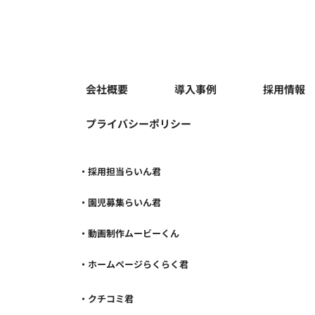
セミナー開催】保育現場です
セミ
ぐ使える！プロが教える年齢
得に
別・ダンス導入のヒント
セミ
会社概要
導入事例
採用情報
プライバシーポリシー
・採用担当らいん君
・園児募集らいん君
・動画制作ムービーくん
・ホームページらくらく君
・クチコミ君