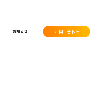
ナー開催】採用・園児獲
つながるInstagram運用
ナー
お知らせ
お問い合わせ