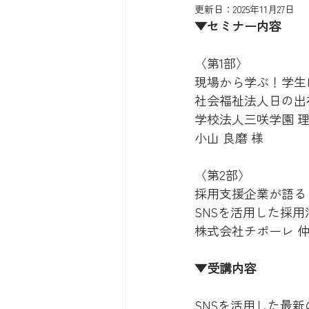
更新日：
2025年11月27日
▼セミナー内容
〈第1部〉
現場から学ぶ！学生
社会福祉法人日の出
学校法人三咲学園 
小山 良磨 様
〈第2部〉
採用支援企業が語る
SNSを活用した採
株式会社チポーレ 仲
▼受講内容
SNSを活用した最