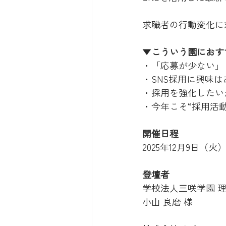
求職者の行動変化に
▼
こういう園におす
・「応募が少ない」
・SNS採用に興味
・採用を強化したい
・今年こそ“採用活
開催日程
2025年12月9日（火）1
登壇者
学校法人三咲学園 
小山 良磨 様