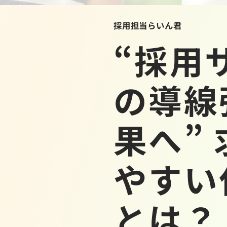
採用担当らいん君
“採用
の導線
果へ”
やすい
とは？