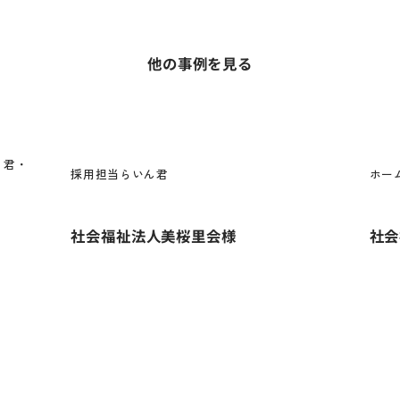
他の事例を見る
く君・
採用担当らいん君
ホー
社会福祉法人美桜里会様
社会