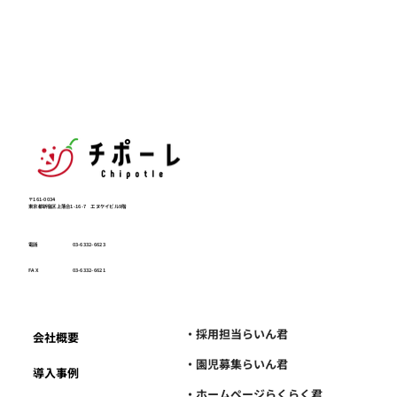
〒161-0034
東京都新宿区上落合1-16-7 エヌケイビル9階
電話
03-6332-6623
FAX
03-6332-6621
・採用担当らいん君
会社概要
・園児募集らいん君
導入事例
・ホームページらくらく君