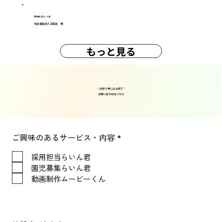
採用担当らいん君
社会福祉法人深高会 様
もっと見る
＼30秒で申し込み完了／
​お問い合わせはこちら
必
ご興味のあるサービス・内容
*
須
項
採用担当らいん君
目
園児募集らいん君
動画制作ムービーくん