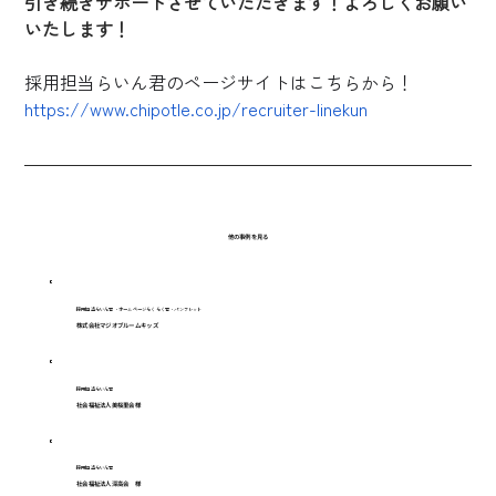
引き続きサポートさせていただきます！よろしくお願い
いたします！
採用担当らいん君のページサイトはこちらから！
https://www.chipotle.co.jp/recruiter-linekun
他の事例を見る
採用担当らいん君・ホームページらくらく君・パンフレット
株式会社マジオブルームキッズ
採用担当らいん君
社会福祉法人美桜里会様
採用担当らいん君
社会福祉法人深高会 様