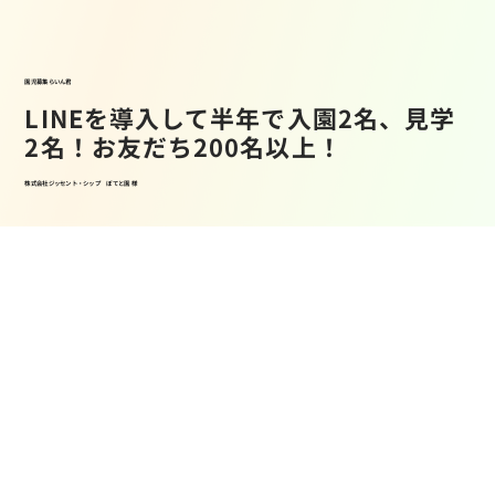
園児募集らいん君
LINEを導入して半年で入園2名、見学
2名！お友だち200名以上！
株式会社ジッセント・シップ ぽてと園 様