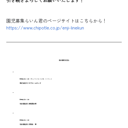
園児募集らいん君のページサイトはこちらから！
https://www.chipotle.co.jp/enji-linekun
他の事例を見る
採用担当らいん君・ホームページらくらく君・パンフレット
株式会社マジオブルームキッズ
採用担当らいん君
社会福祉法人美桜里会様
採用担当らいん君
社会福祉法人深高会 様