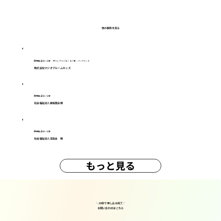
他の事例を見る
採用担当らいん君・ホームページらくらく君・パンフレット
株式会社マジオブルームキッズ
採用担当らいん君
社会福祉法人美桜里会様
採用担当らいん君
社会福祉法人深高会 様
もっと見る
＼30秒で申し込み完了／
​お問い合わせはこちら