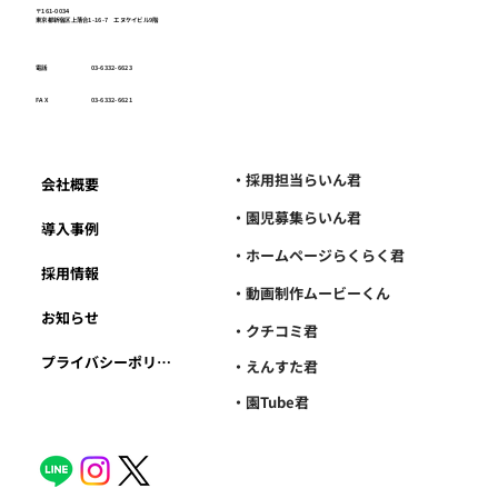
〒161-0034
東京都新宿区上落合1-16-7 エヌケイビル9階
電話
03-6332-6623
FAX
03-6332-6621
・採用担当らいん君
会社概要
・園児募集らいん君
導入事例
・ホームページらくらく君
採用情報
・動画制作ムービーくん
お知らせ
・クチコミ君
プライバシーポリシー
・えんすた君
・園Tube君