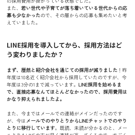
の採用費用が掛かっている状態でした。
また、
若い世代や子育てが落ち着いている世代からの応
募も少なかった
ので、その層からの応募も集めたいと考
えていました。
LINE採用を
導入してから、採用方法はど
う変わりましたか？
まず、歴然と紹介会社を通じての採用が減りました
！昨
年度は10名近く紹介会社から採用していたのですが、今
年度は3分の1まで減っています。
LINE採用を始めるま
で、直接応募なんてほとんどなかったので、採用費用は
かなり抑えられましたよ。
また、今まではメールでの連絡がメインだったのです
が、今は
メールでのやりとりからLINEチャットでのやり
とりに移行しています
。既読、未読が分かるのと、メー
ルよりもLINEの方が早く連絡が返ってくるので、すごく