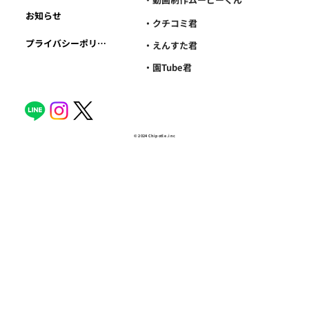
お知らせ
・クチコミ君
プライバシーポリシー
・えんすた君
・園Tube君
© 2024 Chipotle .inc