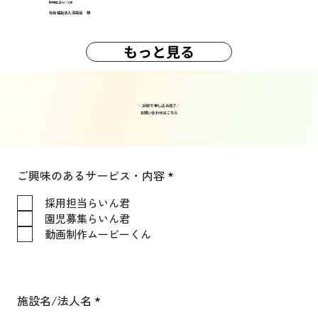
採用担当らいん君
社会福祉法人深高会 様
もっと見る
＼30秒で申し込み完了／
​お問い合わせはこちら
必
ご興味のあるサービス・内容
*
須
項
採用担当らいん君
目
園児募集らいん君
動画制作ムービーくん
施設名/法人名