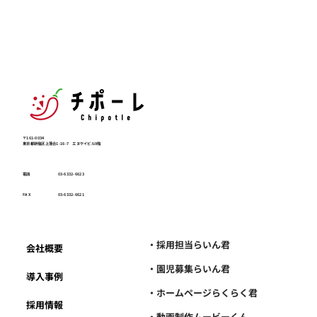
〒161-0034
東京都新宿区上落合1-16-7 エヌケイビル9階
電話
03-6332-6623
FAX
03-6332-6621
・採用担当らいん君
会社概要
・園児募集らいん君
導入事例
・ホームページらくらく君
採用情報
・動画制作ムービーくん