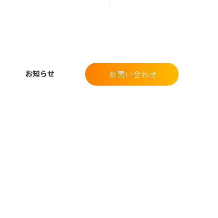
優良企業として全国健康
協会より“銀の認定”ロゴ
クを取得いたしました。
お知らせ
お問い合わせ