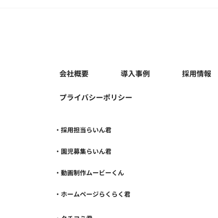
【年末年始休業期間のお知ら
健康
せ】
保険
マー
会社概要
導入事例
採用情報
プライバシーポリシー
・採用担当らいん君
・園児募集らいん君
・動画制作ムービーくん
・ホームページらくらく君