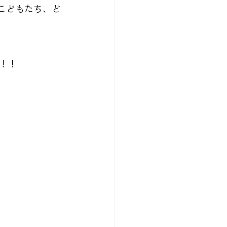
E こどもたち、ど
！！