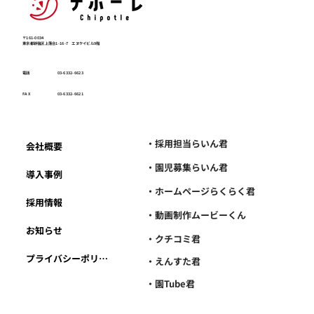
〒161-0034
東京都新宿区上落合1-16-7 エヌケイビル9階
電話
03-6332-6623
FAX
03-6332-6621
・採用担当らいん君
会社概要
・園児募集らいん君
導入事例
・ホームページらくらく君
採用情報
・動画制作ムービーくん
お知らせ
・クチコミ君
プライバシーポリシー
・えんすた君
・園Tube君