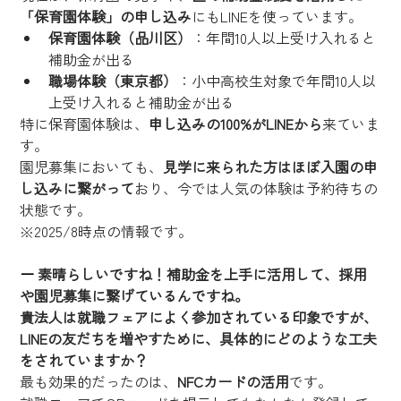
「保育園体験」の申し込み
にもLINEを使っています。
保育園体験（品川区）
：年間10人以上受け入れると
補助金が出る
職場体験（東京都）
：小中高校生対象で年間10人以
上受け入れると補助金が出る
特に保育園体験は、
申し込みの100%がLINEから
来ていま
す。
園児募集においても、
見学に来られた方はほぼ入園の申
し込みに繋がって
おり、今では人気の体験は予約待ちの
状態です。
※2025/8時点の情報です。
ー
 素晴らしいですね！補助金を上手に活用して、採用
や園児募集に繋げているんですね。
貴法人は就職フェアによく参加されている印象ですが、
LINEの友だちを増やすために、具体的にどのような工夫
をされていますか？
最も効果的だったのは、
NFCカードの活用
です。