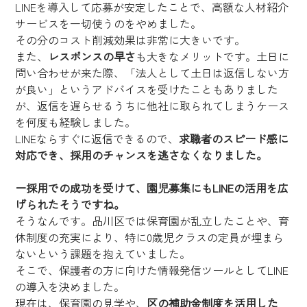
LINEを導入して応募が安定したことで、高額な人材紹介
サービスを一切使うのをやめました。
その分のコスト削減効果は非常に大きいです。
また、
レスポンスの早さ
も大きなメリットです。土日に
問い合わせが来た際、「法人として土日は返信しない方
が良い」というアドバイスを受けたこともありました
が、返信を遅らせるうちに他社に取られてしまうケース
を何度も経験しました。
LINEならすぐに返信できるので、
求職者のスピード感に
対応でき、採用のチャンスを逃さなくなりました。
ー
採用での成功を受けて、園児募集にもLINEの活用を広
げられたそうですね。
そうなんです。品川区では保育園が乱立したことや、育
休制度の充実により、特に0歳児クラスの定員が埋まら
ないという課題を抱えていました。
そこで、保護者の方に向けた情報発信ツールとしてLINE
の導入を決めました。
現在は、保育園の見学や、
区の補助金制度を活用した