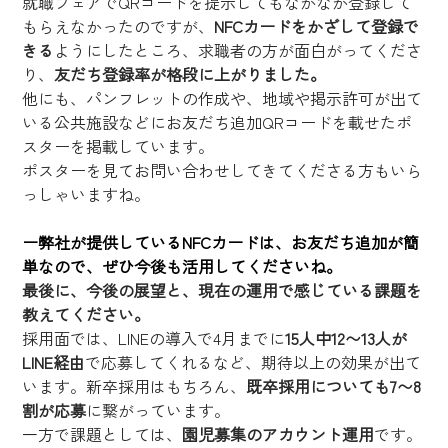
就職フェアでQRコードを提示してもなかなか登録して
もらえなかったのですが、
NFCカードをかざして登録で
きる
ようにしたところ、求職者の方が面白がってくださ
り、
友だち登録率が格段に上がりました。
他にも、パンフレットの作成や、地域や掲示許可が出て
いる公共施設などにお友だち追加QRコードを載せたポ
スターを掲載しています。
ポスターを見てお問い合わせしてきてくださる方もいら
っしゃいますね。
ー弊社が提供しているNFCカードは、お友だち追加が簡
単なので、ぜひ今後も活用してくださいね。
最後に、今後の展望と、現在の運用で感じている課題を
教えてください。
採用面では、LINEの導入で4月までに
15人中12〜13人が
LINE経由
で応募してくれるなど、期待以上の効果が出て
います。新卒採用はもちろん、
既卒採用についても7〜8
割が応募
に繋がっています。
一方で課題としては、
園児募集のアカウント運用
です。