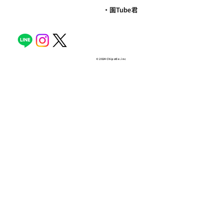
・園Tube君
© 2024 Chipotle .inc