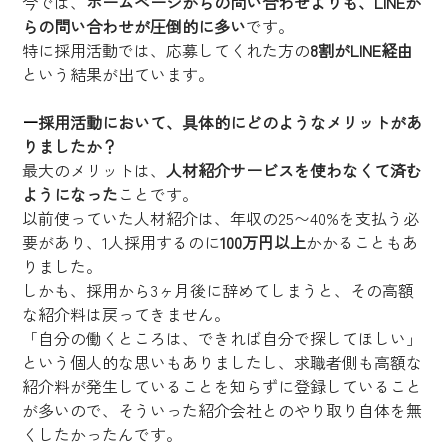
今では、
ホームページからの問い合わせよりも、LINEか
らの問い合わせが圧倒的に多い
です。
特に採用活動では、応募してくれた方の
8割がLINE経由
という結果が出ています。
ー
採用活動において、具体的にどのようなメリットがあ
りましたか？
最大のメリットは、
人材紹介サービスを使わなくて済む
ようになった
ことです。
以前使っていた人材紹介は、年収の25〜40%を支払う必
要があり、1人採用するのに
100万円以上
かかることもあ
りました。
しかも、採用から3ヶ月後に辞めてしまうと、その高額
な紹介料は戻ってきません。
「自分の働くところは、できれば自分で探してほしい」
という個人的な思いもありましたし、求職者側も高額な
紹介料が発生していることを知らずに登録していること
が多いので、そういった紹介会社とのやり取り自体を無
くしたかったんです。