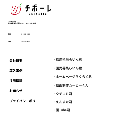
〒161-0034
東京都新宿区上落合1-16-7 エヌケイビル9階
電話
03-6332-6623
FAX
03-6332-6621
・採用担当らいん君
会社概要
・園児募集らいん君
導入事例
・ホームページらくらく君
採用情報
・動画制作ムービーくん
お知らせ
・クチコミ君
プライバシーポリシー
・えんすた君
・園Tube君