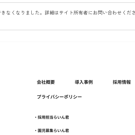
できなくなりました。詳細はサイト所有者にお問い合わせくだ
「企業トピ by新R25」に代表
インタビューが掲載されまし
た！
会社概要
導入事例
採用情報
プライバシーポリシー
・採用担当らいん君
・園児募集らいん君