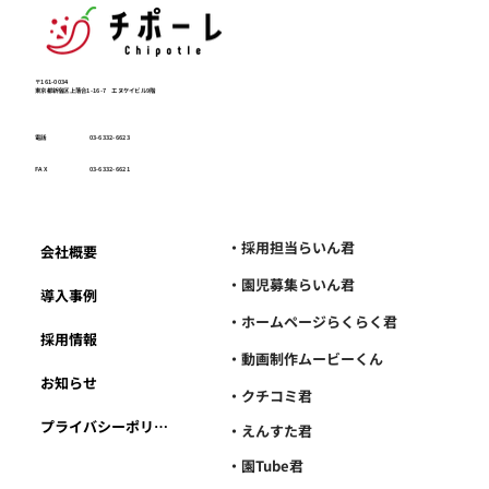
〒161-0034
東京都新宿区上落合1-16-7 エヌケイビル9階
電話
03-6332-6623
FAX
03-6332-6621
・採用担当らいん君
会社概要
・園児募集らいん君
導入事例
・ホームページらくらく君
採用情報
・動画制作ムービーくん
お知らせ
・クチコミ君
プライバシーポリシー
・えんすた君
・園Tube君