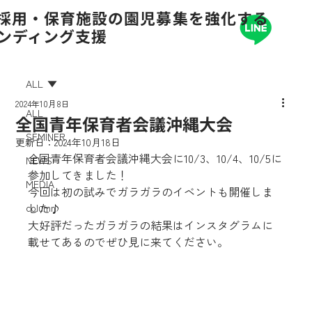
の採用・保育施設の園児募集を強化する
ランディング支援
ALL
2024年10月8日
ALL
全国青年保育者会議沖縄大会
SEMINER
更新日：
2024年10月18日
全国青年保育者会議沖縄大会に10/3、10/4、10/5に
NEWS
参加してきました！
MEDIA
今回は初の試みでガラガラのイベントも開催しま
した♪
column
大好評だったガラガラの結果はインスタグラムに
載せてあるのでぜひ見に来てください。