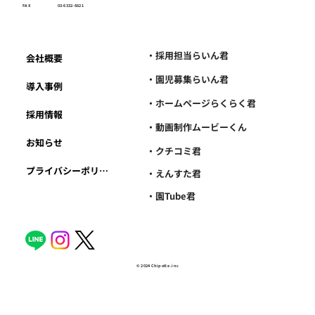
FAX
03-6332-6621
・採用担当らいん君
会社概要
・園児募集らいん君
導入事例
・ホームページらくらく君
採用情報
・動画制作ムービーくん
お知らせ
・クチコミ君
プライバシーポリシー
・えんすた君
・園Tube君
© 2024 Chipotle .inc